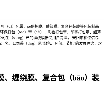
pp）打（dǎ）包带、pe保护膜、缠绕膜、复合包装膜等包装制品。
环保打包（bāo）带（dài）、彩色打包带、印字打包带、超薄
公司生（shēng）产的缠绕膜倍受用户青睐。 安阳市和佳信包
ú）务。公司秉（bǐng）承“绿色、环保、节能”的发展理念，欢
）膜、缠绕膜、复合包（bāo）装