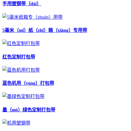
手用塑钢带（dài）
5毫米（mǐ）纸（zhǐ）箱（xiāng）专用带
红色定制打包带
蓝色机用（yòng）打包带
墨（mò）绿色定制打包带