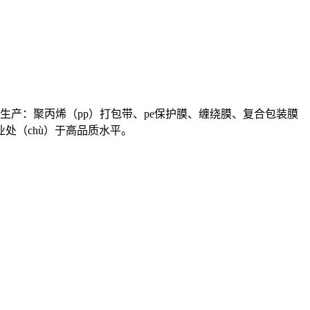
主要生产：聚丙烯（pp）打包带、pe保护膜、缠绕膜、复合包装膜
业处（chù）于高品质水平。