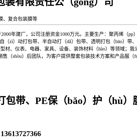
信包装有限责任公（gōng）司
绕膜、复合包装膜等
公司于2000年建厂，公司注册资金1000万元。主要生产：聚丙烯（
自（zì）动打包带、半自动打（dǎ）包带、透明打包（bāo）带、
、型材、仪表、电器、家具、设备、装饰材料（liào）等领域；我
销售（shòu）后团队，为客户提供整套包装技术方案和产品服（f
)打包带、PE保（bǎo）护（hù
3613727366