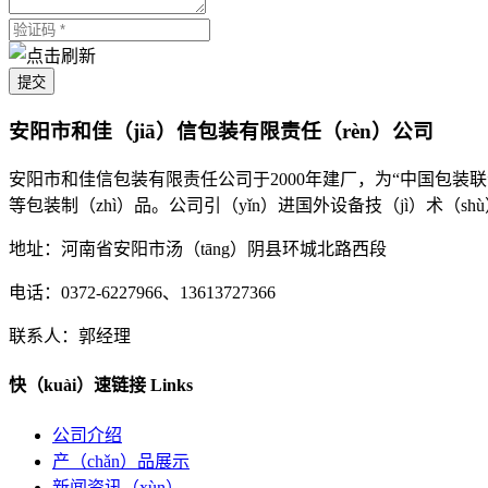
提交
安阳市和佳（jiā）信包装有限责任（rèn）公司
安阳市和佳信包装有限责任公司于2000年建厂，为“中国包装联
等包装制（zhì）品。公司引（yǐn）进国外设备技（jì）术（
地址：河南省安阳市汤（tāng）阴县环城北路西段
电话：0372-6227966、13613727366
联系人：郭经理
快（kuài）速链接
Links
公司介绍
产（chǎn）品展示
新闻资讯（xùn）