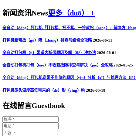
新闻资讯
News
更多（duō） +
全自动（dòng）打包机「打包松、捆不紧、一拎就松（sōng）」解决方（fān
打包机断带故（gù）障（zhàng）排查与维修全攻略
2026-06-11
全自动打包机（jī）带道内断带原因及解（jiě）决办法
2026-06-01
全自动打包机打包（bāo）不收紧故障排查与解决（jué）全攻略
2026-05-25
全自动（dòng）打包机送带不到位的原因（yīn）分析（xī）与处理方法（fǎ
打包机烫头温度高低带来的（de）影（yǐng）响
2026-05-18
在线留言
Guestbook