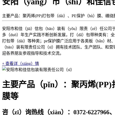
安阳（yáng）市（shì）和佳
主要产品：聚丙烯(PP)打包带（dài）、PE保护（hù）膜、缠
安阳市和佳（jiā）信包（bāo）装有（yǒu）限责（zé）任
多（duō）年生产实践不断创新发展，打（dǎ）包带种类有：全
打包带（dài）等种类；pe保护膜广泛应用于各类板（bǎn）材
（bāo）装有限责任公司（sī）拥有技术团队、生产团队、和营
迎各界朋友参观指导和技术交流。
+ 查看详（xiáng）情
主要产品（pǐn）：聚丙烯(PP
膜等
咨（zī）询热线（xiàn）：0372-6227966、1