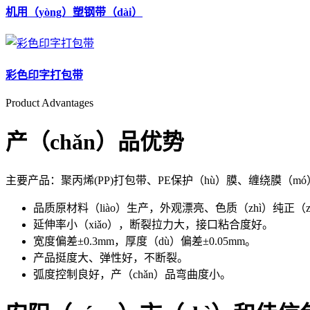
机用（yòng）塑钢带（dài）
彩色印字打包带
Product Advantages
产（chǎn）品优势
主要产品：聚丙烯(PP)打包带、PE保护（hù）膜、缠绕膜（m
品质原材料（liào）生产，外观漂亮、色质（zhì）纯正（zh
延伸率小（xiǎo），断裂拉力大，接口粘合度好。
宽度偏差±0.3mm，厚度（dù）偏差±0.05mm。
产品挺度大、弹性好，不断裂。
弧度控制良好，产（chǎn）品弯曲度小。