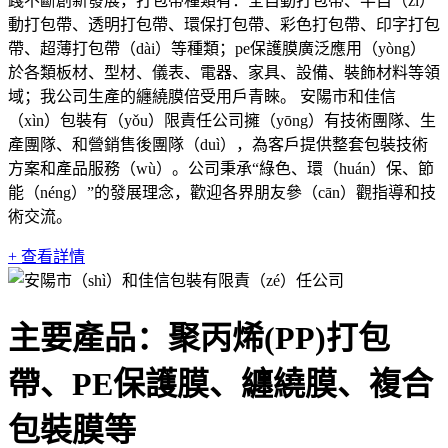
踐不斷創新發展，打包帶種類有：全自動打包帶、半自（zì）
動打包帶、透明打包帶、環保打包帶、彩色打包帶、印字打包
帶、超薄打包帶（dài）等種類；pe保護膜廣泛應用（yòng）
於各類板材、型材、儀表、電器、家具、設備、裝飾材料等領
域；我公司生產的纏繞膜倍受用戶青睞。 安陽市和佳信
（xìn）包裝有（yǒu）限責任公司擁（yōng）有技術團隊、生
產團隊、和營銷售後團隊（duì），為客戶提供整套包裝技術
方案和產品服務（wù）。公司秉承“綠色、環（huán）保、節
能（néng）”的發展理念，歡迎各界朋友參（cān）觀指導和技
術交流。
+ 查看詳情
主要產品：聚丙烯(PP)打包
帶、PE保護膜、纏繞膜、複合
包裝膜等