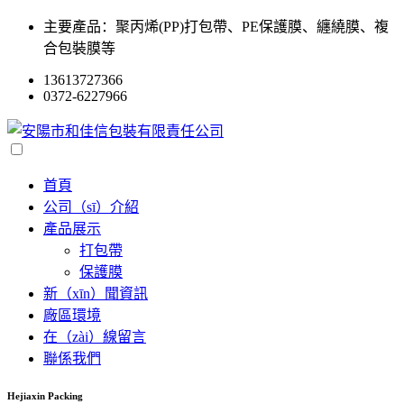
主要產品：聚丙烯(PP)打包帶、PE保護膜、纏繞膜、複
合包裝膜等
13613727366
0372-6227966
首頁
公司（sī）介紹
產品展示
打包帶
保護膜
新（xīn）聞資訊
廠區環境
在（zài）線留言
聯係我們
Hejiaxin Packing