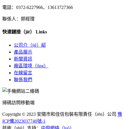
電話：0372-6227966、13613727366
聯係人：郭經理
快速鏈接（jiē）
Links
公司介（jiè）紹
產品展示
新聞資訊
廠區環境（jìng）
在線留言
聯係我們
掃碼訪問移動端
Copyright © 2023 安陽市和佳信包裝有限責任（rèn）公司
豫
ICP備2023037740號-1
技術（shù）支持：
中飛網絡（luò）