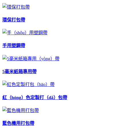
環保打包帶
手用塑鋼帶
5毫米紙箱專用帶
紅（hóng）色定製打（dǎ）包帶
藍色機用打包帶