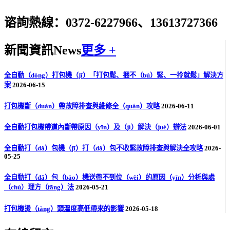
谘詢熱線：0372-6227966、13613727366
新聞資訊
News
更多 +
全自動（dòng）打包機（jī）「打包鬆、捆不（bú）緊、一拎就鬆」解決方
案
2026-06-15
打包機斷（duàn）帶故障排查與維修全（quán）攻略
2026-06-11
全自動打包機帶道內斷帶原因（yīn）及（jí）解決（jué）辦法
2026-06-01
全自動打（dǎ）包機（jī）打（dǎ）包不收緊故障排查與解決全攻略
2026-
05-25
全自動打（dǎ）包（bāo）機送帶不到位（wèi）的原因（yīn）分析與處
（chù）理方（fāng）法
2026-05-21
打包機燙（tàng）頭溫度高低帶來的影響
2026-05-18