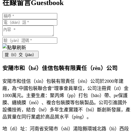
在線留言
Guestbook
提（tí）交（jiāo）
安陽市和（hé）佳信包裝有限責任（rèn）公司
安陽市和佳信（xìn）包裝有限責任（rèn）公司於2000年建
廠，為“中國包裝聯合會”理事會員單位，公司注冊資（zī）金
1000萬元。主要生產：聚丙烯（pp）打包（bāo）帶、pe保護
膜、纏繞膜（mó）、複合包裝膜等包裝製品。公司引進國外
設備技術，結合（hé）多年生產實踐不（bú）斷創新發展，產
品質量在同行業處於高品質水平（píng）。
地（dì）址：河南省安陽市（shì）湯陰縣環城北路（lù）西段