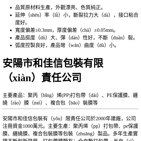
品質原材料生產，外觀漂亮、色質純正。
延伸（shēn）率（lǜ）小，斷裂拉力大（dà），接口粘合
度好。
寬度偏差±0.3mm，厚度偏差（chà）±0.05mm。
產品挺度（dù）大、彈（dàn）性好，不斷（duàn）裂。
弧度控製良好，產品彎（wān）曲度（dù）小。
安陽市和佳信包裝有限
（xiàn）責任公司
主要產品：聚丙（bǐng）烯(PP)打包帶（dài）、PE保護膜、纏
繞（rào）膜（mó）、複合包（bāo）裝膜等
安陽市和佳信包裝有（yǒu）限責任公司於2000年建廠，公司
注冊資金1000萬元。主要生產：聚丙烯（pp）打包帶、pe保護
膜、纏繞膜、複合包裝膜等包裝（zhuāng）製品。多年生產實