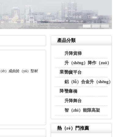
產品分類
升降貨梯
升（shēng）降作（zuò）
ér）成由於（yú）型材
業平台
卸貨平台
鋁（lǚ）合金升（shēng）
降平台
登車橋
升降舞台
智（zhì）能限高架
熱（rè）門推薦