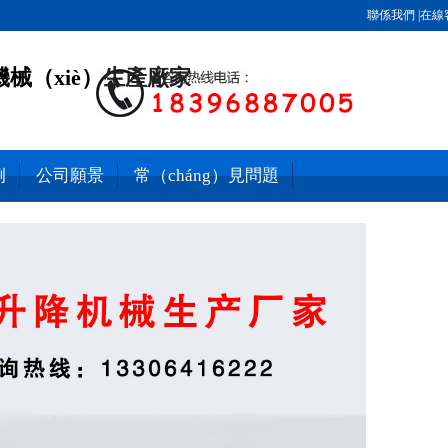
聯係我們
|
在線
械（xiè）
生產廠家
例
公司願景
常（cháng）見問題