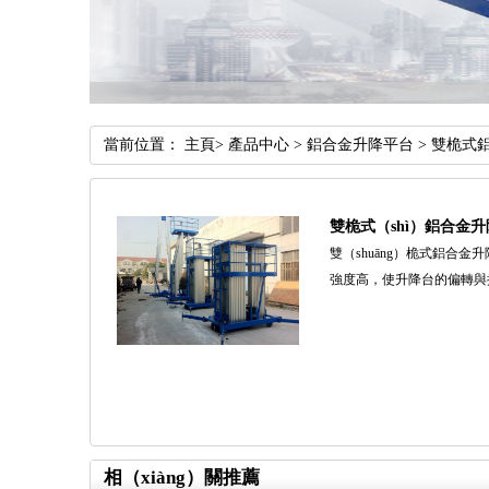
當前位置：
主頁
>
產品中心
>
鋁合金升降平台
>
雙桅式
雙桅式（shì）鋁合金
雙（shuāng）桅式鋁合
強度高，使升降台的偏轉與
相（xiàng）關推薦