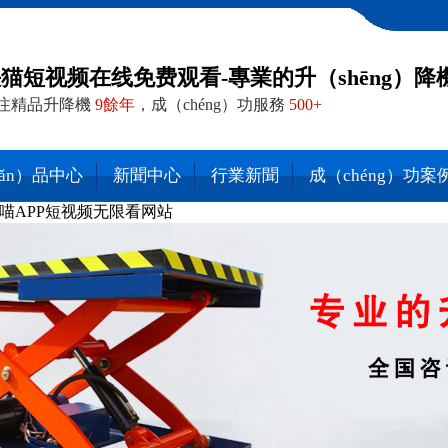
猫短视频在线免费观看-專業的升（shēng）降機
注精品升降機
9餘年
，成（chéng）功服務
500+
hǎn）品中心
新聞中心
行業新聞
成（chéng）功案
喵APP短视频无限看网站