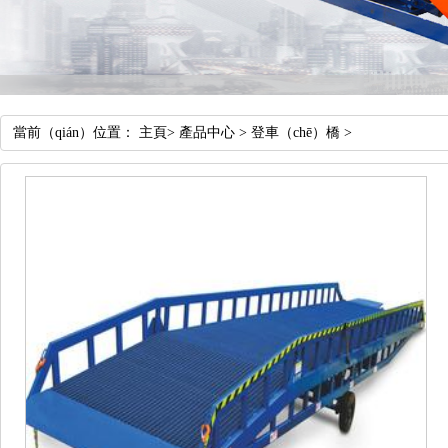
當前（qián）位置：
主頁
>
產品中心
>
登車（chē）橋
>