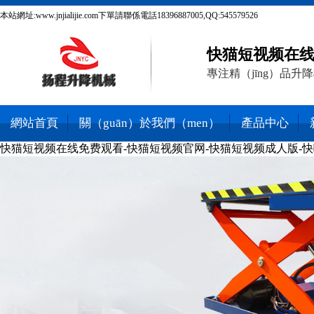
本站網址:www.jnjialijie.com下單請聯係電話18396887005,QQ:545579526
快猫短视频在线
專注精（jīng）品升
網站首頁
關（guān）於我們（men）
產品中心
快猫短视频在线免费观看-快猫短视频官网-快猫短视频成人版-快
熱銷產品
聯係我們