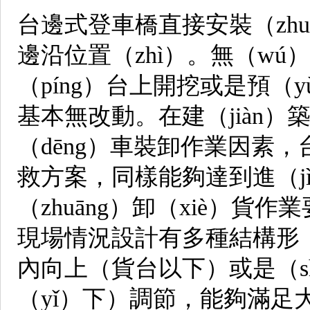
台邊式登車橋直接安裝（zhu
邊沿位置（zhì）。無（wú
（píng）台上開挖或是預（
基本無改動。在建（jiàn）
（dēng）車裝卸作業因素，
救方案，同樣能夠達到進（jì
（zhuāng）卸（xiè）
現場情況設計有多種結構形（
內向上（貨台以下）或是（sh
（yǐ）下）調節，能夠滿足