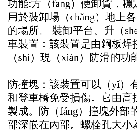
功能:方（fāng）便卸貨，
用於裝卸場（chǎng）地上
的場所。 裝卸平台、升（sh
車裝置：該裝置是由鋼板焊接
（shí）現（xiàn）防滑的
防撞塊：該裝置可以（yǐ）有
和登車橋免受損傷。它由高抗張
製成。防（fáng）撞塊外
部深嵌在內部。螺栓孔大小為