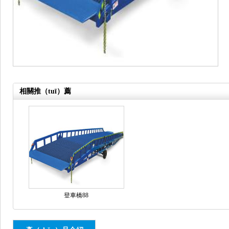
相關推（tuī）薦
登車橋88