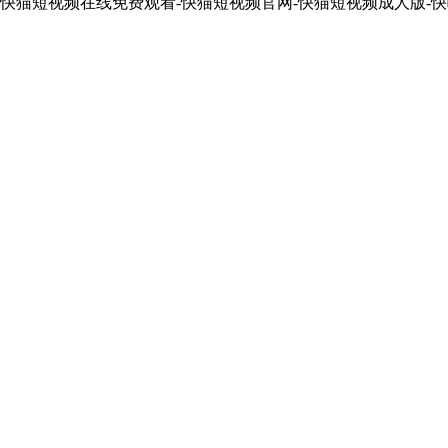
快猫短视频在线免费观看-快猫短视频官网-快猫短视频成人版-快
（非商業用途）
我們刪除該資源