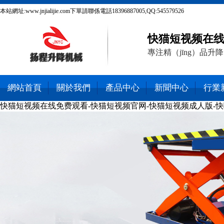
本站網址:www.jnjialijie.com下單請聯係電話18396887005,QQ:545579526
快猫短视频在线免
專注精（jīng）品升降（
網站首頁
關於我們
產品中心
新聞中心
行業
快猫短视频在线免费观看-快猫短视频官网-快猫短视频成人版-快