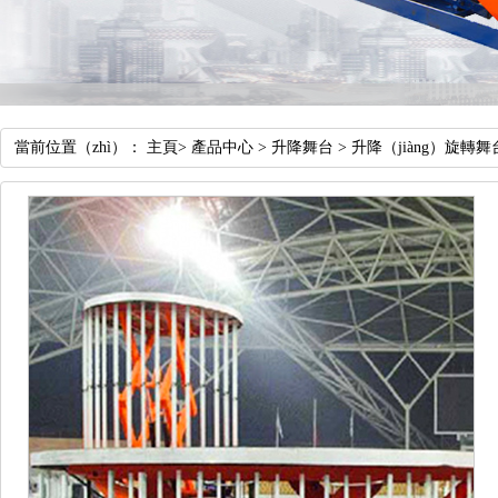
當前位置（zhì）：
主頁
>
產品中心
>
升降舞台
>
升降（jiàng）旋轉舞