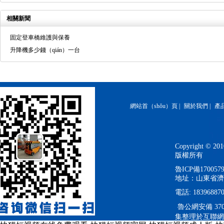
相關新聞
固定登車橋維護與保養
升降機多少錢（qián）一台
網站首（shǒu）頁
|
關於我們
|
產
Copyright 
版權所有
魯ICP備170057
地址：山東省濟
電話: 183968870
魯公網安備 3701
集整理於互聯網