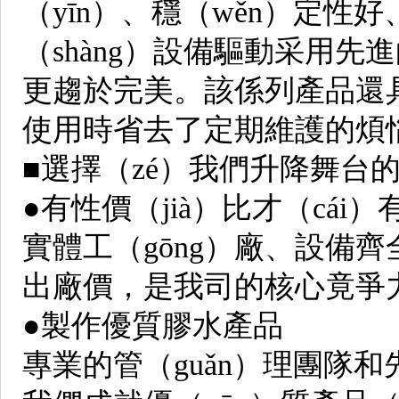
（yīn）、穩（wěn）定
（shàng）設備驅動采用先
更趨於完美。該係列產品還具
使用時省去了定期維護的煩
■選擇（zé）我們升降舞台
●有性價（jià）比才（cái）
實體工（gōng）廠、設備齊
出廠價，是我司的核心竟爭
●製作優質膠水產品
專業的管（guǎn）理團隊和